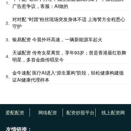
1、
广告惹争议，客服：AI做的
对对配 “时团”粉丝现场突发身体不适 上海警方全程悉心
2、
守护
银易配资 今晨外环高速，一辆新能源车起火
3、
天诚配资 传奇女星离世，享年93岁；曾是香港最红歌舞
4、
明星，多首金曲传唱至今
金牛速配 医疗AI进入“原生重构”阶段，轻松健康构建循
5、
证AI健康代理样本
爱配配资
网络配资
配资炒股平台
线上配资网
友情链接：