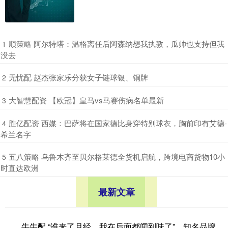
​顺策略 阿尔特塔：温格离任后阿森纳想我执教，瓜帅也支持但我
1
没去
​无忧配 赵杰张家乐分获女子链球银、铜牌
2
​大智慧配资 【欧冠】皇马vs马赛伤病名单最新
3
​胜亿配资 西媒：巴萨将在国家德比身穿特别球衣，胸前印有艾德-
4
希兰名字
​五八策略 乌鲁木齐至贝尔格莱德全货机启航，跨境电商货物10小
5
时直达欧洲
最新文章
牛牛配 “谁来了月经，我在后面都闻到味了”，知名品牌