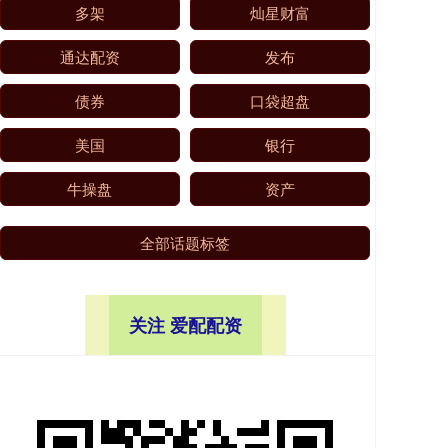
多架
灿星财富
通达配资
发布
债券
口袋超盘
美国
银行
牛操盘
资产
全部话题标签
关注 爱配配资