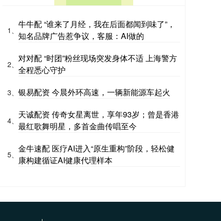
牛牛配 “谁来了月经，我在后面都闻到味了”，
1、
知名品牌广告惹争议，客服：AI做的
对对配 “时团”粉丝现场突发身体不适 上海警方
2、
全程悉心守护
银易配资 今晨外环高速，一辆新能源车起火
3、
天诚配资 传奇女星离世，享年93岁；曾是香港
4、
最红歌舞明星，多首金曲传唱至今
金牛速配 医疗AI进入“原生重构”阶段，轻松健
5、
康构建循证AI健康代理样本