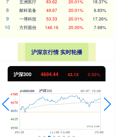
7
五洲医疗
83.62
20.01%
18.37%
8
耐科装备
49.67
20.01%
6.83%
9
一博科技
53.33
20.01%
17.26%
10
方邦股份
146.16
20.00%
7.68%
沪深京行情 实时轮播
沪深300
4694.44
北
43.13
0.93%