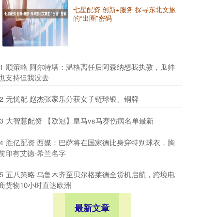
七星配资 创新+服务 探寻东北文旅
的“出圈”密码
​顺策略 阿尔特塔：温格离任后阿森纳想我执教，瓜帅
1
也支持但我没去
​无忧配 赵杰张家乐分获女子链球银、铜牌
2
​大智慧配资 【欧冠】皇马vs马赛伤病名单最新
3
​胜亿配资 西媒：巴萨将在国家德比身穿特别球衣，胸
4
前印有艾德-希兰名字
​五八策略 乌鲁木齐至贝尔格莱德全货机启航，跨境电
5
商货物10小时直达欧洲
最新文章