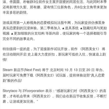
淑、佟圆圆、朴敏静3位前作女主展开甜蜜的同居生活。与此同时本季
还将新增方久梨、郑有娜、梁有情三位新角色，共6位女主角带来更加
丰富多彩的剧情。
游戏采用第一人称视角的恋爱模拟玩法股牛网，为玩家提供仿佛置身
真实恋爱剧的沉浸体验。第二季将加入 ▲道具系统 ▲隐藏结局与奖励
视频 ▲更加细致的分支结构 等新内容，使玩家的每一个选择都能引导
完全不同的故事走向。
特别值得一提的是，为了迎接新作试玩开放，前作 《阿西美女1》 将
在活动期间开启 史上最大力度折扣，新玩家可低价入坑，快速追上剧
情!
Steam 新品节(Next Fest) 将于 北京时间 10 月 13 日至 20 日 举办。
届时玩家可免费下载《阿西美女2》试玩版，提前体验这部“真人恋爱
剧”般的作品!
Storytaco 与 3Ycorporation 表示：“感谢玩家们对《阿西美女1》的喜
爱，才有机会带来《阿西美女2》。我们会在新品节收集反馈，不断打
磨，让游戏更加完善。”