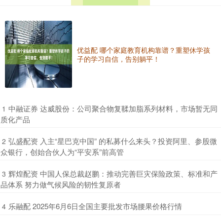
优益配 哪个家庭教育机构靠谱？重塑休学孩
子的学习自信，告别躺平！
​中融证券 达威股份：公司聚合物复鞣加脂系列材料，市场暂无同
1
质化产品
​弘盛配资 入主“星巴克中国” 的私募什么来头？投资阿里、参股微
2
众银行，创始合伙人为“平安系”前高管
​辉煌配资 中国人保总裁赵鹏：推动完善巨灾保险政策、标准和产
3
品体系 努力做气候风险的韧性复原者
​乐融配 2025年6月6日全国主要批发市场腰果价格行情
4