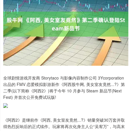
全球剧情游戏开发商 Storytaco 与影像内容制作公司 3Ycorporation
出品的 FMV 恋爱模拟影游新作《阿西股牛网, 美女室友竟然...?》第
二季(以下简称《阿西2》)将于今年 10 月参与 Steam 新品节(Next
Fest) 并首次公开免费试玩版!
《阿西2》是继前作《阿西, 美女室友竟然...?》销量突破30万套并取
得热烈反响后的正式续作。玩家将再次化身主人公“吴宥万”，与高末