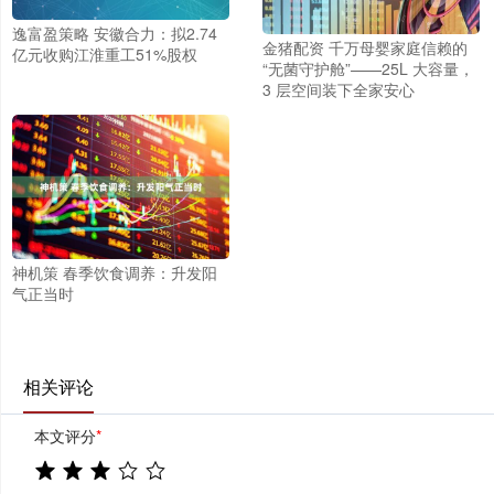
逸富盈策略 安徽合力：拟2.74
金猪配资 千万母婴家庭信赖的
亿元收购江淮重工51%股权
“无菌守护舱”——25L 大容量，
3 层空间装下全家安心
神机策 春季饮食调养：升发阳
气正当时
相关评论
本文评分
*