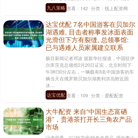
九八策略
查看：
142
分类：
线上配资网
达宝优配 7名中国游客在贝加尔
湖遇难, 目击者称事发冰面表面
光滑但下方有裂缝, 总领事馆:
已与遇难人员家属建立联系
极目新闻记者邓波 据新华社报道，中国驻伊
尔库茨克总领馆2月20日证实，北京时间下
午3时30分左右，一辆载有8名中国游客的车
辆当天在俄罗斯贝加尔湖奥利洪岛附近因
冰....
达宝优配
查看：
109
分类：
爱配配资
大牛配资 来自“中国生态富硒
港”，贵港茶打开长三角农产品
市场
记者获悉，以“‘桂字号’特色农产品 源自青山