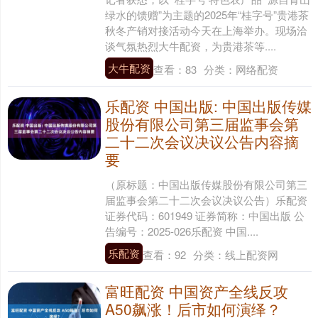
绿水的馈赠”为主题的2025年“桂字号”贵港茶
秋冬产销对接活动今天在上海举办。现场洽
谈气氛热烈大牛配资，为贵港茶等....
大牛配资
查看：
83
分类：
网络配资
乐配资 中国出版: 中国出版传媒
股份有限公司第三届监事会第
二十二次会议决议公告内容摘
要
（原标题：中国出版传媒股份有限公司第三
届监事会第二十二次会议决议公告）乐配资
证券代码：601949 证券简称：中国出版 公
告编号：2025-026乐配资 中国....
乐配资
查看：
92
分类：
线上配资网
富旺配资 中国资产全线反攻
A50飙涨！后市如何演绎？