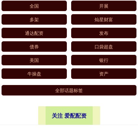
全国
开展
多架
灿星财富
通达配资
发布
债券
口袋超盘
美国
银行
牛操盘
资产
全部话题标签
关注 爱配配资