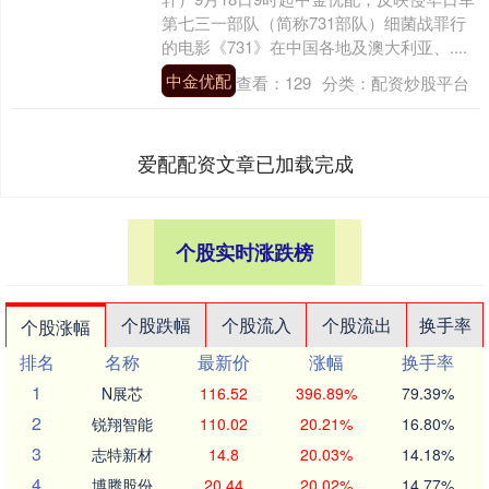
第七三一部队（简称731部队）细菌战罪行
的电影《731》在中国各地及澳大利亚、....
中金优配
查看：
129
分类：
配资炒股平台
爱配配资文章已加载完成
个股实时涨跌榜
个股跌幅
个股流入
个股流出
换手率
个股涨幅
排名
名称
最新价
涨幅
换手率
1
N展芯
116.52
396.89%
79.39%
2
锐翔智能
110.02
20.21%
16.80%
3
志特新材
14.8
20.03%
14.18%
4
博腾股份
20.44
20.02%
14.77%