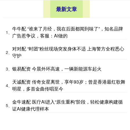
最新文章
牛牛配 “谁来了月经，我在后面都闻到味了”，知名品牌
1、
广告惹争议，客服：AI做的
对对配 “时团”粉丝现场突发身体不适 上海警方全程悉心
2、
守护
银易配资 今晨外环高速，一辆新能源车起火
3、
天诚配资 传奇女星离世，享年93岁；曾是香港最红歌舞
4、
明星，多首金曲传唱至今
金牛速配 医疗AI进入“原生重构”阶段，轻松健康构建循
5、
证AI健康代理样本