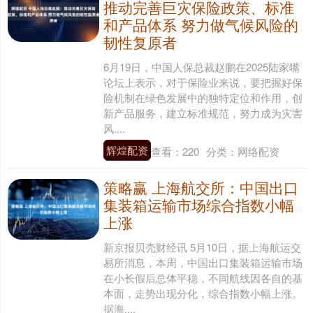
推动完善巨灾保险政策、标准
和产品体系 努力做气候风险的
韧性复原者
6月19日，中国人保总裁赵鹏在2025陆家嘴
论坛上表示，对于保险业来说，要把握好保
险机制在绿色发展中的独特定位和作用，创
新产品服务，建立标准规范，努力成为灾害
风....
辉煌配资
查看：
220
分类：
网络配资
策略赢 上海航交所：中国出口
集装箱运输市场综合指数小幅
上涨
新京报贝壳财经讯 5月10日，据上海航运交
易所消息，本周，中国出口集装箱运输市场
在小长假后总体平稳，不同航线因各自的基
本面，走势出现分化，综合指数小幅上涨。
据海....