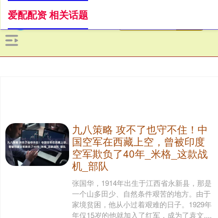
爱配配资 相关话题
九八策略 攻不了也守不住！中
国空军在西藏上空，曾被印度
空军欺负了40年_米格_这款战
机_部队
张国华，1914年出生于江西省永新县，那是
一个山多田少、自然条件艰苦的地方。由于
家境贫困，他从小过着艰难的日子。1929年
年仅15岁的他就加入了红军，成为了袁文....