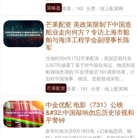
策略盈
查看：
142
分类：
线上配资网
芒果配资 美政策限制下中国造
船业走向何方？专访上海市船
舶与海洋工程学会副理事长陈
军
当地时间4月17日芒果配资，美国贸易代表
(USTR)披露了基于对中国在海运、物流和造
船领域所谓的“不合理做法”301调查结果，计
划对中国海事、物流、造船领域采取....
芒果配资
查看：
101
分类：
线上配资网
中金优配 电影《731》公映
&#32;中国敲响勿忘历史珍视和
平警钟
新华社哈尔滨9月18日电（记者杨思琪、杨
轩）9月18日9时起中金优配，反映侵华日军