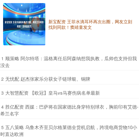
新宝配资 王菲水滴耳环再次出圈，网友立刻
找到同款！窦靖童发文
​顺策略 阿尔特塔：温格离任后阿森纳想我执教，瓜帅也支持但我
1
没去
​无忧配 赵杰张家乐分获女子链球银、铜牌
2
​大智慧配资 【欧冠】皇马vs马赛伤病名单最新
3
​胜亿配资 西媒：巴萨将在国家德比身穿特别球衣，胸前印有艾德-
4
希兰名字
​五八策略 乌鲁木齐至贝尔格莱德全货机启航，跨境电商货物10小
5
时直达欧洲