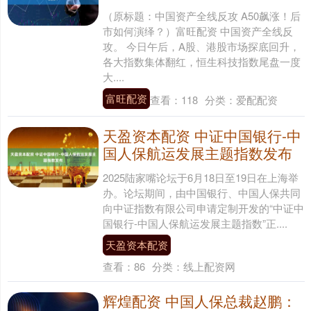
（原标题：中国资产全线反攻 A50飙涨！后
市如何演绎？）富旺配资 中国资产全线反
攻。 今日午后，A股、港股市场探底回升，
各大指数集体翻红，恒生科技指数尾盘一度
大....
富旺配资
查看：
118
分类：
爱配配资
天盈资本配资 中证中国银行-中
国人保航运发展主题指数发布
2025陆家嘴论坛于6月18日至19日在上海举
办。论坛期间，由中国银行、中国人保共同
向中证指数有限公司申请定制开发的“中证中
国银行-中国人保航运发展主题指数”正....
天盈资本配资
查看：
86
分类：
线上配资网
辉煌配资 中国人保总裁赵鹏：