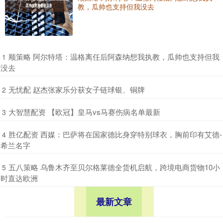
教，瓜帅也支持但我没去
​顺策略 阿尔特塔：温格离任后阿森纳想我执教，瓜帅也支持但我
1
没去
​无忧配 赵杰张家乐分获女子链球银、铜牌
2
​大智慧配资 【欧冠】皇马vs马赛伤病名单最新
3
​胜亿配资 西媒：巴萨将在国家德比身穿特别球衣，胸前印有艾德-
4
希兰名字
​五八策略 乌鲁木齐至贝尔格莱德全货机启航，跨境电商货物10小
5
时直达欧洲
最新文章