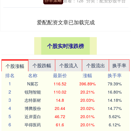
查看：
128
分类：
配资炒股平台
爱配配资文章已加载完成
个股实时涨跌榜
个股跌幅
个股流入
个股流出
换手率
个股涨幅
排名
名称
最新价
涨幅
换手率
1
N展芯
116.52
396.89%
79.39%
2
锐翔智能
110.02
20.21%
16.80%
3
志特新材
14.8
20.03%
14.18%
4
博腾股份
20.44
20.02%
14.77%
5
近岸蛋白
46.72
20.01%
5.62%
6
毕得医药
61.6
20.01%
6.12%