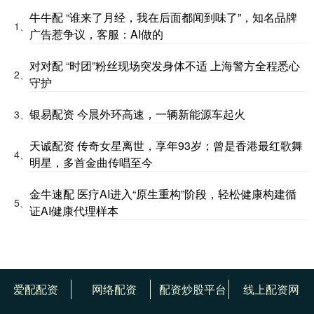
牛牛配 “谁来了月经，我在后面都闻到味了”，知名品牌
1、
广告惹争议，客服：AI做的
对对配 “时团”粉丝现场突发身体不适 上海警方全程悉心
2、
守护
银易配资 今晨外环高速，一辆新能源车起火
3、
天诚配资 传奇女星离世，享年93岁；曾是香港最红歌舞
4、
明星，多首金曲传唱至今
金牛速配 医疗AI进入“原生重构”阶段，轻松健康构建循
5、
证AI健康代理样本
爱配配资
网络配资
配资炒股平台
线上配资网