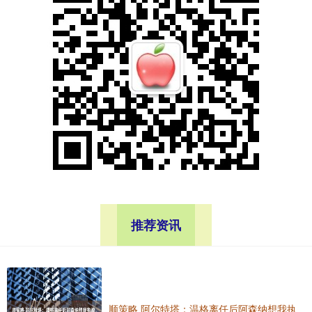
推荐资讯
顺策略 阿尔特塔：温格离任后阿森纳想我执