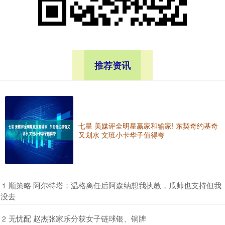
推荐资讯
七星 美媒评全明星赢家和输家! 东契奇约基奇
又划水 文班小卡华子值得夸
​顺策略 阿尔特塔：温格离任后阿森纳想我执教，瓜帅也支持但我
1
没去
​无忧配 赵杰张家乐分获女子链球银、铜牌
2