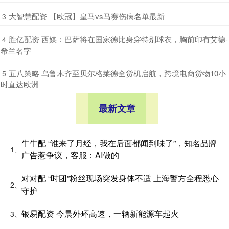
​大智慧配资 【欧冠】皇马vs马赛伤病名单最新
3
​胜亿配资 西媒：巴萨将在国家德比身穿特别球衣，胸前印有艾德-
4
希兰名字
​五八策略 乌鲁木齐至贝尔格莱德全货机启航，跨境电商货物10小
5
时直达欧洲
最新文章
牛牛配 “谁来了月经，我在后面都闻到味了”，知名品牌
1、
广告惹争议，客服：AI做的
对对配 “时团”粉丝现场突发身体不适 上海警方全程悉心
2、
守护
银易配资 今晨外环高速，一辆新能源车起火
3、